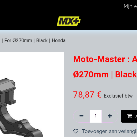
Mijn 
icy
Terms and Conditions
t | For Ø270mm | Black | Honda
Moto-Master : Ad
Ø270mm | Black
78,87
€
Exclusief btw
A
Toevoegen aan verlangli