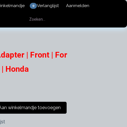
winkelmandje
Verlanglijst
Aanmelden
0
apter | Front | For
 | Honda
an winkelmandje toevoegen
jst