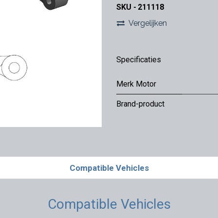
SKU -
211118
Vergelijken
Specificaties
Merk Motor
Brand-product
Compatible Vehicles
Compatible Vehicles