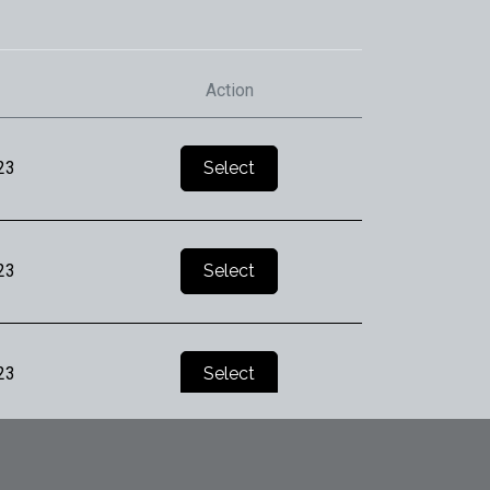
Action
23
Select
23
Select
23
Select
25
Select