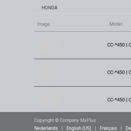
HONDA
Image
Model
CC-*450 | C
CC-*450 | 
CC-*450 | 
Copyright © Company MxPlus
CC-*250 | C
Nederlands
|
English (US)
|
Français
|
De