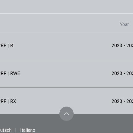
Year
RF | R
2023
- 20
CRF | RWE
2023
- 20
CRF | RX
2023
- 20
RF | R
2025
- 20
utsch
|
Italiano