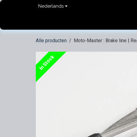
Overslaan naar inhoud
Nederlands
Home
shop
Contact
FAQ
Privacy Pol
Alle producten
Moto-Master : Brake line | Re
In Stock