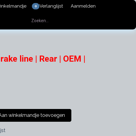
winkelmandje
Verlanglijst
Aanmelden
0
ake line | Rear | OEM |
an winkelmandje toevoegen
jst