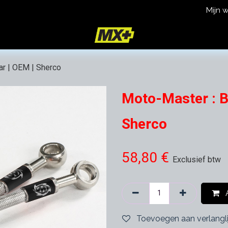
Mijn 
icy
Terms and Conditions
ar | OEM | Sherco
Moto-Master : Br
Sherco
58,80
€
Exclusief btw
A
Toevoegen aan verlangli