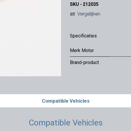
SKU -
212035
Vergelijken
Specificaties
Merk Motor
Brand-product
Compatible Vehicles
Compatible Vehicles