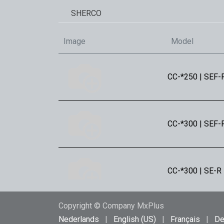
SHERCO
Image
Model
CC-*250 | SEF-R
CC-*300 | SEF-R
CC-*300 | SE-R |
Copyright © Company MxPlus
CC-*450 | SEF-R
Nederlands
|
English (US)
|
Français
|
De