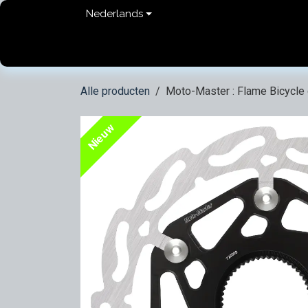
Overslaan naar inhoud
Nederlands
Home
shop
Contact
FAQ
Privacy Pol
Alle producten
Moto-Master : Flame Bicycle 
Nieuw