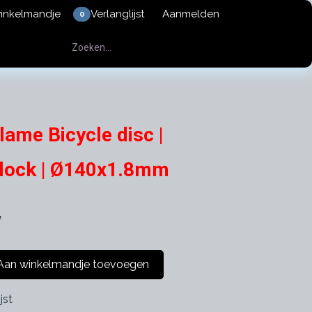
winkelmandje
Verlanglijst
Aanmelden
0
ame Bicycle disc |
erlock | Ø140x1.8mm
w
an winkelmandje toevoegen
jst