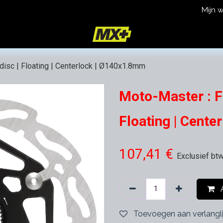
Mijn 
icy
Terms and Conditions
disc | Floating | Centerlock | Ø140x1.8mm
Moto-Master : Fl
Floating | Cent
107,41
€
Exclusief bt
A
Toevoegen aan verlangli