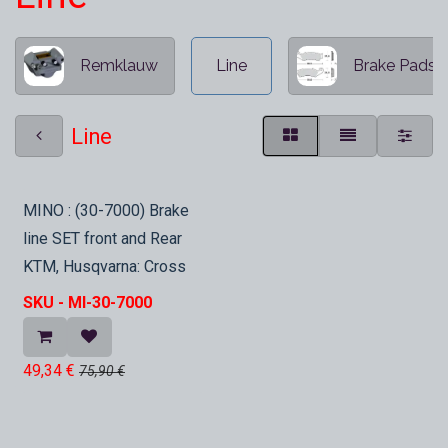
Remklauw
Line
Brake Pads
Line
Sale
MINO : (30-7000) Brake
line SET front and Rear
KTM, Husqvarna: Cross
SKU -
MI-30-7000
49,34
€
75,90
€