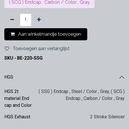
( SCG ) Endcap , Carbon / Color , Gray
Aan winkelmandje toevoegen
Toevoegen aan verlanglijst
SKU -
BE-220-SSG
HGS
HGS 2t
( SSG ) Endcap , Steel / Color , Gray
,
( SCG )
material End
Endcap , Carbon / Color , Gray
cap and Color
HGS Exhaust
2 Stroke Silencer