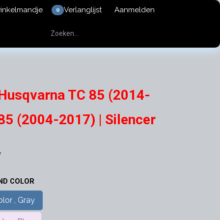
winkelmandje
Verlanglijst
Aanmelden
0
 Husqvarna TC 85 (2014-
85 (2004-2017) | Silencer
w
AND COLOR
lor , Gray