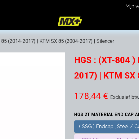
Mijn 
icy
Terms and Conditions
 85 (2014-2017) | KTM SX 85 (2004-2017) | Silencer
HGS : (XT-804 )
2017) | KTM SX 
178,44
€
Exclusief bt
HGS 2T MATERIAL END CAP 
( SSG ) Endcap , Steel / Co