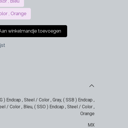
lor , Bleu
olor , Orange
an winkelmandje toevoegen
jst
G ) Endcap , Steel / Color , Gray
,
( SSB ) Endcap ,
eel / Color , Bleu
,
( SSO ) Endcap , Steel / Color ,
Orange
MX