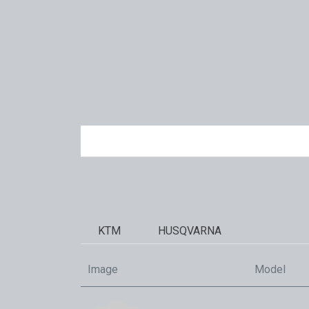
KTM
HUSQVARNA
Image
Model