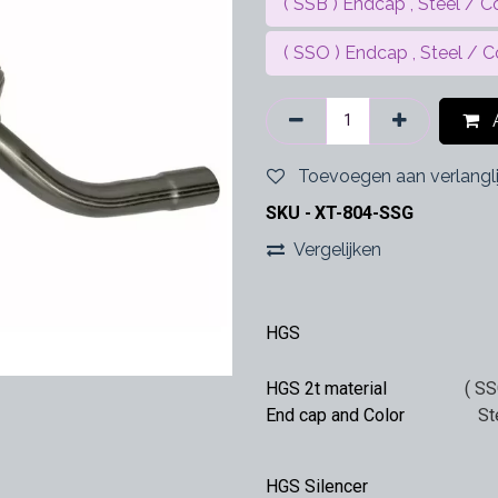
( SSB ) Endcap , Steel / Co
( SSO ) Endcap , Steel / C
A
Toevoegen aan verlangli
SKU -
XT-804-SSG
Vergelijken
HGS
HGS 2t material
( SS
End cap and Color
St
HGS Silencer