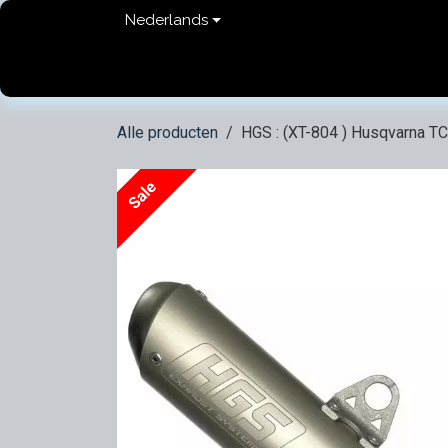
Overslaan naar inhoud
Nederlands
Home
shop
Contact
FAQ
Privacy Pol
Alle producten
HGS : (XT-804 ) Husqvarna TC
Sale