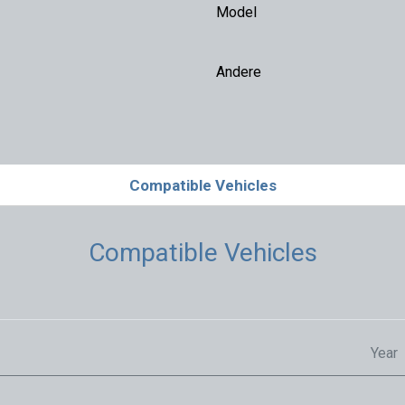
Model
Andere
Compatible Vehicles
Compatible Vehicles
Year