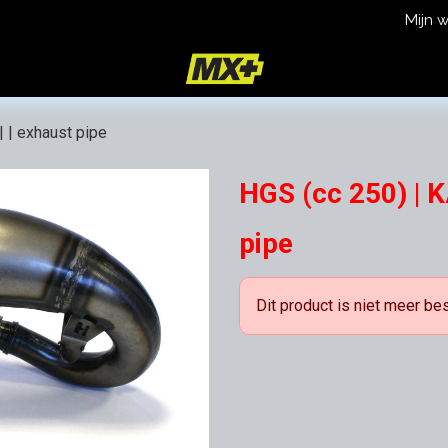
Mijn 
icy
Terms and Conditions
 | exhaust pipe
HGS (cc 250) | K
pipe
Dit product is niet meer be