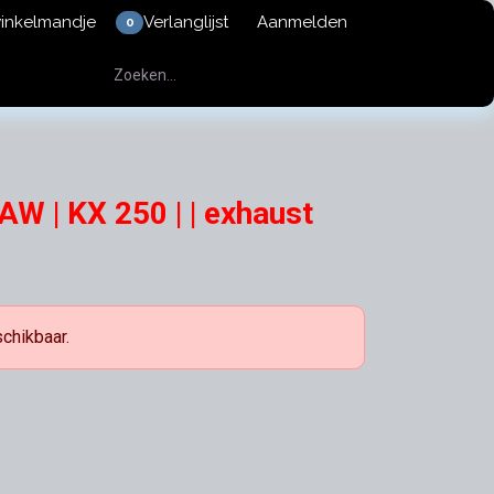
winkelmandje
Verlanglijst
Aanmelden
0
AW | KX 250 | | exhaust
schikbaar.