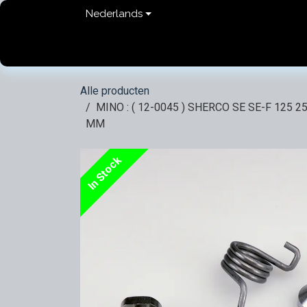
Overslaan naar inhoud
Nederlands
Home
shop
Contact
FAQ
Privacy Pol
Alle producten
MINO : ( 12-0045 ) SHERCO SE SE-F 125 25
MM
In Stock