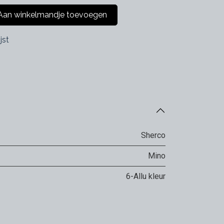
an winkelmandje toevoegen
jst
Sherco
Mino
6-Allu kleur