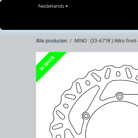
Overslaan naar inhoud
Nederlands
Home
shop
Contact
FAQ
Privacy Pol
Alle producten
MINO : (33-6718 ) Nitro front
In Stock