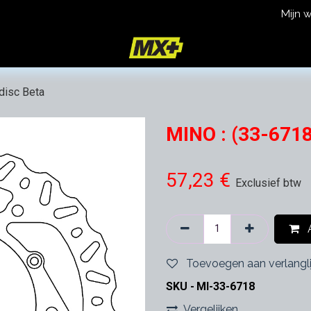
Mijn 
icy
Terms and Conditions
 disc Beta
MINO : (33-6718 
57,23
€
Exclusief btw
A
Toevoegen aan verlangli
SKU -
MI-33-6718
Vergelijken