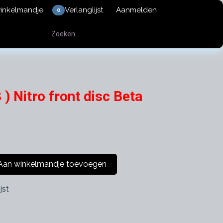
winkelmandje
Verlanglijst
Aanmelden
0
) Nitro front disc Beta
an winkelmandje toevoegen
jst