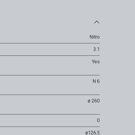
Nitro
3.1
Yes
N 6
ø 260
0
ø126.5