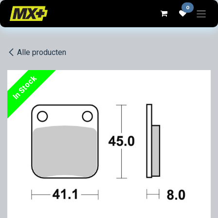
Overslaan naar inhoud
0
Alle producten
In Stock