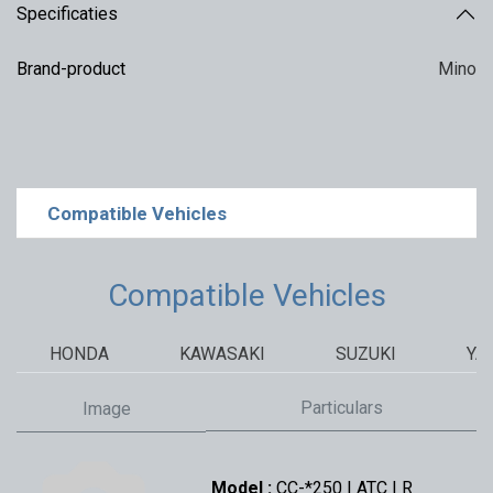
Specificaties
Brand-product
Mino
Compatible Vehicles
Compatible Vehicles
HONDA
KAWASAKI
SUZUKI
YA
Particulars
Image
Model :
CC-*250 | ATC | R