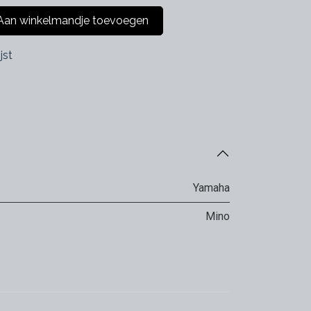
an winkelmandje toevoegen
jst
Yamaha
Mino