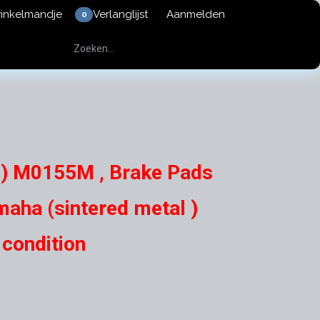
winkelmandje
Verlanglijst
Aanmelden
0
 ) M0155M , Brake Pads
amaha (sintered metal )
condition