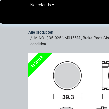
Overslaan naar inhoud
Nederlands
Home
shop
Contact
FAQ
Privacy Pol
Alle producten
MINO : ( 35-925 ) M0155M , Brake Pads Sinte
condition
In Stock