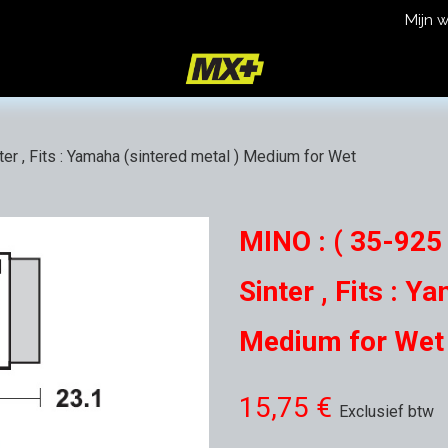
Mijn 
icy
Terms and Conditions
r , Fits : Yamaha (sintered metal ) Medium for Wet
MINO : ( 35-925
Sinter , Fits : Y
Medium for Wet 
15,75
€
Exclusief btw