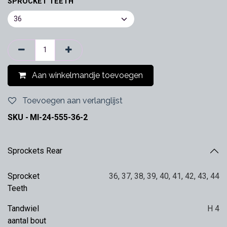
SPROCKET TEETH
Aan winkelmandje toevoegen
Toevoegen aan verlanglijst
SKU -
MI-24-555-36-2
Sprockets Rear
Sprocket
36
,
37
,
38
,
39
,
40
,
41
,
42
,
43
,
44
Teeth
Tandwiel
H 4
aantal bout