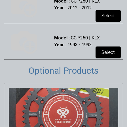
Model :
CC-*250 | KLX
Year :
2012
- 2012
Select
Model :
CC-*250 | KLX
Year :
1993
- 1993
Select
Optional Products
Model :
CC-*250 | KLX | R
Year :
1994
- 1994
Select
Model :
CC-*250 | KLX | R
Year :
1995
- 1995
Select