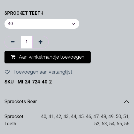
SPROCKET TEETH
Aan winkelmandje toevoegen
Toevoegen aan verlanglijst
SKU -
MI-24-724-40-2
Sprockets Rear
Sprocket
40
,
41
,
42
,
43
,
44
,
45
,
46
,
47
,
48
,
49
,
50
,
51
,
Teeth
52
,
53
,
54
,
55
,
56