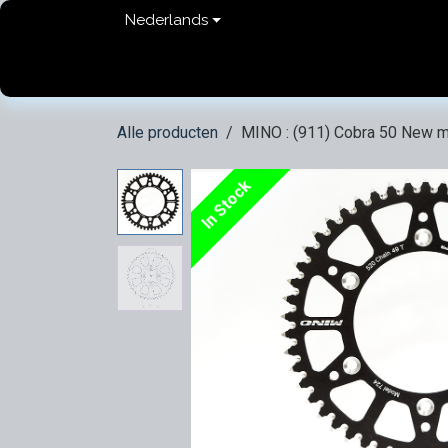
Overslaan naar inhoud
Nederlands
Home
shop
Contact
FAQ
Privacy Pol
Alle producten
MINO : (911) Cobra 50 New m
In Stock