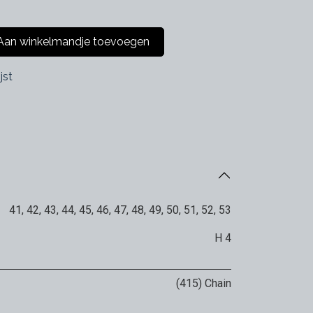
an winkelmandje toevoegen
jst
41
,
42
,
43
,
44
,
45
,
46
,
47
,
48
,
49
,
50
,
51
,
52
,
53
H 4
(415) Chain