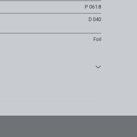
P 061.8
D 040
Foil