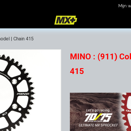
Mijn 
icy
Terms and Conditions
odel | Chain 415
MINO : (911) Co
415