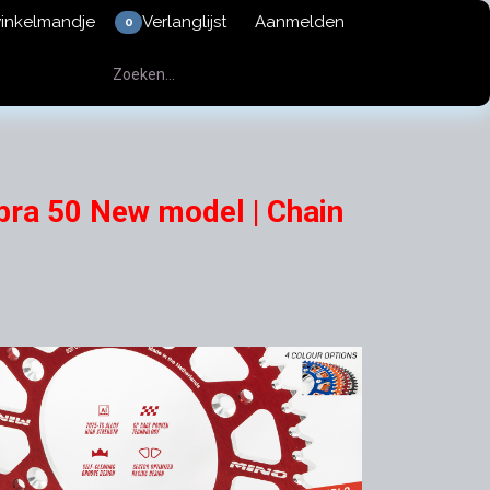
winkelmandje
Verlanglijst
Aanmelden
0
bra 50 New model | Chain