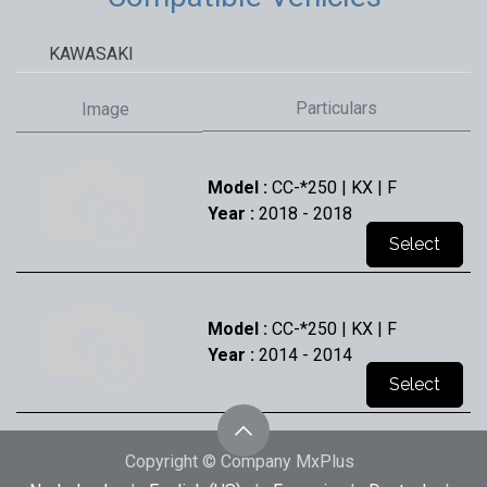
KAWASAKI
Particulars
Image
Model :
CC-*250 | KX | F
Year :
2018
- 2018
Select
Model :
CC-*250 | KX | F
Year :
2014
- 2014
Select
Copyright © Company MxPlus
Model :
CC-*250 | KX | F