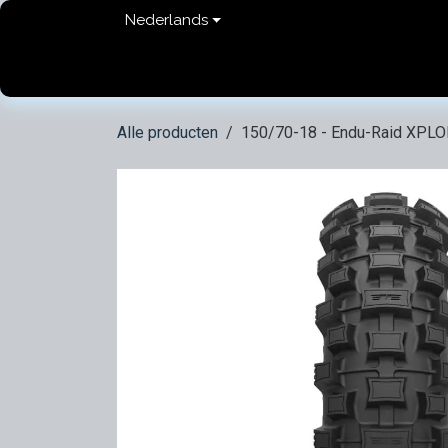
Overslaan naar inhoud
Nederlands
Home
shop
Contact
FAQ
Privacy Pol
Alle producten
150/70-18 - Endu-Raid XPL