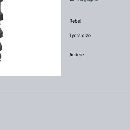
Rebel
Tyers size
Andere