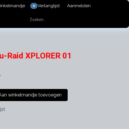
winkelmandje
Verlanglijst
Aanmelden
0
du-Raid XPLORER 01
w
an winkelmandje toevoegen
jst