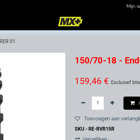
Mijn 
icy
Terms and Conditions
ORER 01
150/70-18 - En
159,46
€
Exclusief bt
A
Toevoegen aan verlangli
SKU -
RE-RVR15R
Vergelijken